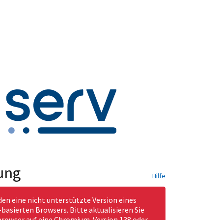
ung
Hilfe
den eine nicht unterstützte Version eines
asierten Browsers. Bitte aktualisieren Sie
rowser auf eine Chromium-Version 138 oder